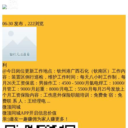
脳
招聘
06-30 发布，222浏览
利
@今日岗位更新工作地点：钦州港广西石化（钦南区）工作内
容：装置区例行巡检，维护工作时间：每天八小时工作制，每
月26天工资保底：男操作工：4500 - 5000/月氩电焊工：10000/
月管工：9000/月起重：8000/月电工：5500/月每月25号发放上
个月工资保险内容：工伤意外保险职能培训：免费食 宿：免
费联 系 人：王经理电 ...
微顶同城
微顶同城APP开启信息价值
亲:)邀友一趣赚佣为家人赚更多！