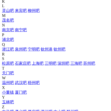
K
L
灵山吧
来宾吧
柳州吧
M
茂名吧
N
南京吧
南宁吧
P
浦北吧
Q
潜江吧
泉州吧
宁明吧
钦州港
钦州吧
R
S
松原吧
石家庄吧
上海吧
三明吧
深圳吧
三海吧
苏州吧
T
天门吧
W
温州吧
武汉吧
梧州吧
X
小董镇
厦门吧
Y
玉林吧
Z