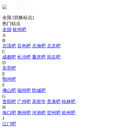
脳
全国
[
切换站点
]
热门站点
全国
钦州吧
A
B
北流吧
百色吧
北海吧
北京吧
C
成都吧
长沙吧
重庆吧
崇左吧
D
东莞吧
E
鄂州吧
F
佛山吧
福州吧
防城吧
G
贵阳吧
广州吧
高密市
贵港吧
桂林吧
H
海口吧
惠州吧
河池吧
贺州吧
杭州吧
J
江门吧