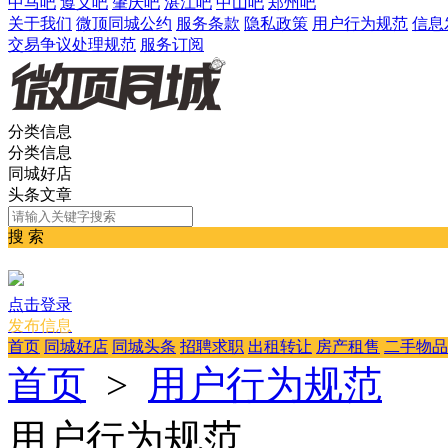
中马吧
遵义吧
肇庆吧
湛江吧
中山吧
郑州吧
关于我们
微顶同城公约
服务条款
隐私政策
用户行为规范
信息
交易争议处理规范
服务订阅
分类信息
分类信息
同城好店
头条文章
搜 索
点击登录
发布信息
首页
同城好店
同城头条
招聘求职
出租转让
房产租售
二手物品
首页
>
用户行为规范
用户行为规范