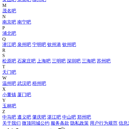
M
茂名吧
N
南京吧
南宁吧
P
浦北吧
Q
潜江吧
泉州吧
宁明吧
钦州港
钦州吧
R
S
松原吧
石家庄吧
上海吧
三明吧
深圳吧
三海吧
苏州吧
T
天门吧
W
温州吧
武汉吧
梧州吧
X
小董镇
厦门吧
Y
玉林吧
Z
中马吧
遵义吧
肇庆吧
湛江吧
中山吧
郑州吧
关于我们
微顶同城公约
服务条款
隐私政策
用户行为规范
信息