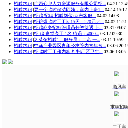
招聘求职
|
广西众邦人力资源服务有限公司招...
04-21 12:4
招聘求职
|
要一个临时保洁阿姨，室内上班1...
04-14 15:12
招聘求职
|
招聘 招聘 招聘岗位:京东客服...
04-02 14:08
招聘求职
|
招铲煤临时工工期15天，220元／...
04-02 11:51
招聘求职
|
招聘商务招标管理员薪资待遇:上...
03-31 09:07
招聘求职
|
招 聘 食堂杂工 1名 待遇：4000...
03-12 09:30
招聘求职
|
湘菜馆招聘1、服务员：二名 一...
03-11 19:59
招聘求职
|
中马产业园区青年公寓院内青年食...
03-06 20:1
招聘求职
|
招临时工工作内容:打扫厂区卫生...
03-06 13:05
顺风车
求职招
二手车