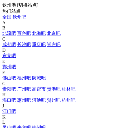
钦州港
[
切换站点
]
热门站点
全国
钦州吧
A
B
北流吧
百色吧
北海吧
北京吧
C
成都吧
长沙吧
重庆吧
崇左吧
D
东莞吧
E
鄂州吧
F
佛山吧
福州吧
防城吧
G
贵阳吧
广州吧
高密市
贵港吧
桂林吧
H
海口吧
惠州吧
河池吧
贺州吧
杭州吧
J
江门吧
K
L
灵山吧
来宾吧
柳州吧