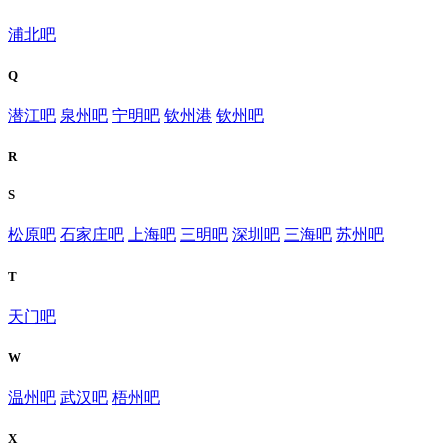
浦北吧
Q
潜江吧
泉州吧
宁明吧
钦州港
钦州吧
R
S
松原吧
石家庄吧
上海吧
三明吧
深圳吧
三海吧
苏州吧
T
天门吧
W
温州吧
武汉吧
梧州吧
X