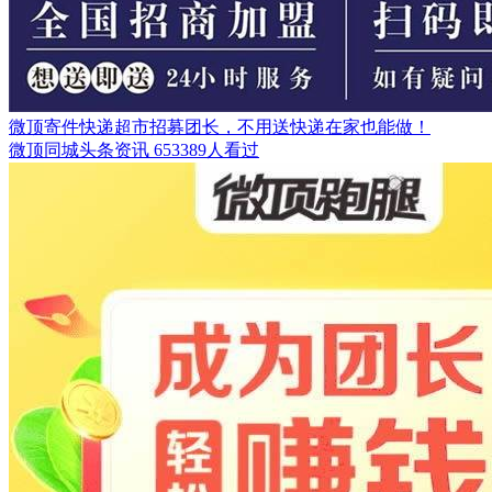
微顶寄件快递超市招募团长，不用送快递在家也能做！
微顶同城头条资讯
653389人看过