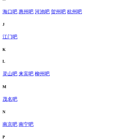
海口吧
惠州吧
河池吧
贺州吧
杭州吧
J
江门吧
K
L
灵山吧
来宾吧
柳州吧
M
茂名吧
N
南京吧
南宁吧
P