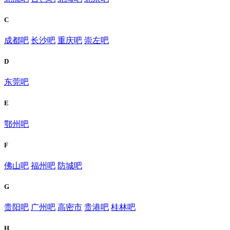
C
成都吧
长沙吧
重庆吧
崇左吧
D
东莞吧
E
鄂州吧
F
佛山吧
福州吧
防城吧
G
贵阳吧
广州吧
高密市
贵港吧
桂林吧
H