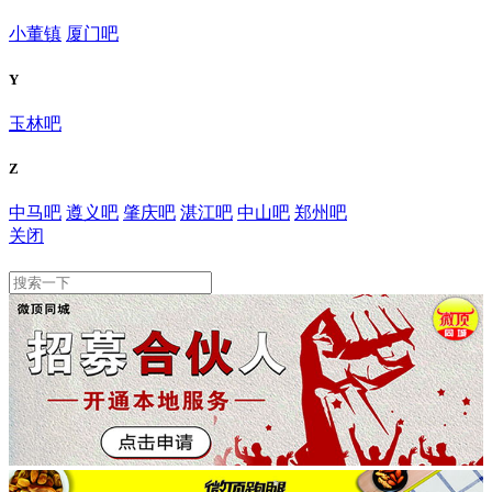
小董镇
厦门吧
Y
玉林吧
Z
中马吧
遵义吧
肇庆吧
湛江吧
中山吧
郑州吧
关闭
百色吧