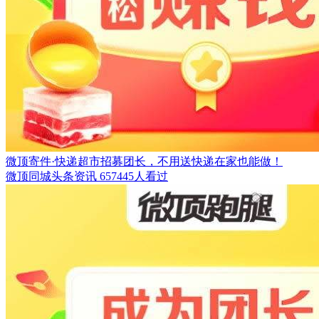
微顶寄件·快递超市招募团长，不用送快递在家也能做！
微顶同城头条资讯
657445人看过