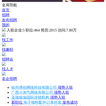
全局导航
首页
招聘
发布招聘
我的
入驻企业:
5
职位:
464
简历:
2015
访问:
7.80万
找工作
找兼职
招聘会
找人才
名企招聘
钦州博创网络科技有限公司
强势入驻
广西小淘气网络有限公司
强势入驻
圣珈瑜伽国际连锁机构
强势入驻
新职位
电子物料配件订单外发
发布成功