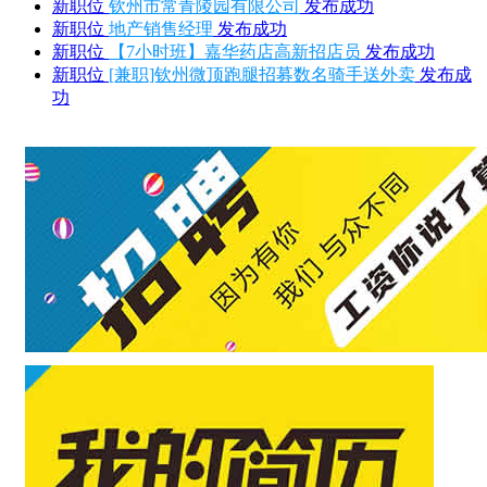
新职位
钦州市常青陵园有限公司
发布成功
新职位
地产销售经理
发布成功
新职位
【7小时班】嘉华药店高新招店员
发布成功
新职位
[兼职]钦州微顶跑腿招募数名骑手送外卖
发布成
功