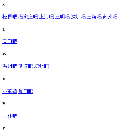
S
松原吧
石家庄吧
上海吧
三明吧
深圳吧
三海吧
苏州吧
T
天门吧
W
温州吧
武汉吧
梧州吧
X
小董镇
厦门吧
Y
玉林吧
Z