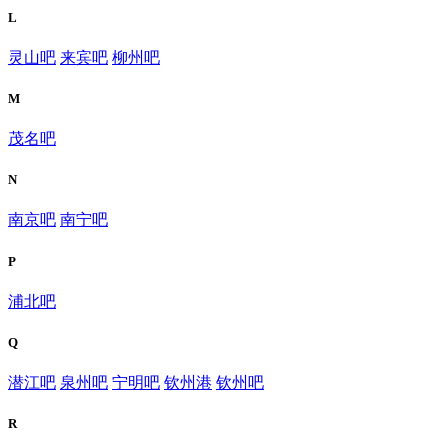
L
灵山吧
来宾吧
柳州吧
M
茂名吧
N
南京吧
南宁吧
P
浦北吧
Q
潜江吧
泉州吧
宁明吧
钦州港
钦州吧
R