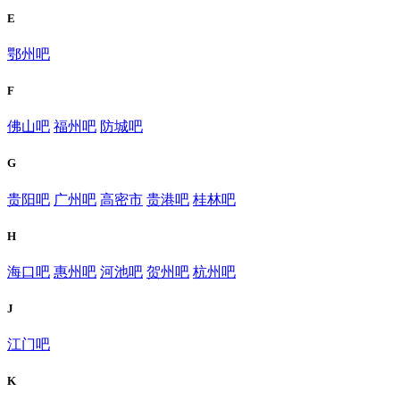
E
鄂州吧
F
佛山吧
福州吧
防城吧
G
贵阳吧
广州吧
高密市
贵港吧
桂林吧
H
海口吧
惠州吧
河池吧
贺州吧
杭州吧
J
江门吧
K