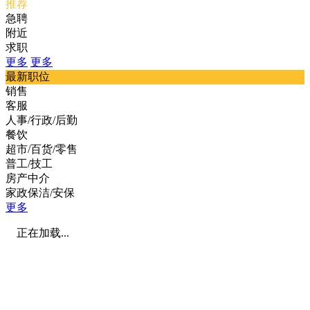
推荐
急聘
附近
求职
更多
更多
最新职位
销售
客服
人事/行政/后勤
餐饮
超市/百货/零售
普工/技工
房产中介
家政保洁/安保
更多
正在加载...