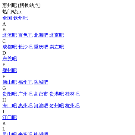
惠州吧
[
切换站点
]
热门站点
全国
钦州吧
A
B
北流吧
百色吧
北海吧
北京吧
C
成都吧
长沙吧
重庆吧
崇左吧
D
东莞吧
E
鄂州吧
F
佛山吧
福州吧
防城吧
G
贵阳吧
广州吧
高密市
贵港吧
桂林吧
H
海口吧
惠州吧
河池吧
贺州吧
杭州吧
J
江门吧
K
L
灵山吧
来宾吧
柳州吧