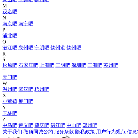
M
茂名吧
N
南京吧
南宁吧
P
浦北吧
Q
潜江吧
泉州吧
宁明吧
钦州港
钦州吧
R
S
松原吧
石家庄吧
上海吧
三明吧
深圳吧
三海吧
苏州吧
T
天门吧
W
温州吧
武汉吧
梧州吧
X
小董镇
厦门吧
Y
玉林吧
Z
中马吧
遵义吧
肇庆吧
湛江吧
中山吧
郑州吧
关于我们
微顶同城公约
服务条款
隐私政策
用户行为规范
信息