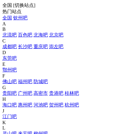
全国
[
切换站点
]
热门站点
全国
钦州吧
A
B
北流吧
百色吧
北海吧
北京吧
C
成都吧
长沙吧
重庆吧
崇左吧
D
东莞吧
E
鄂州吧
F
佛山吧
福州吧
防城吧
G
贵阳吧
广州吧
高密市
贵港吧
桂林吧
H
海口吧
惠州吧
河池吧
贺州吧
杭州吧
J
江门吧
K
L
灵山吧
来宾吧
柳州吧