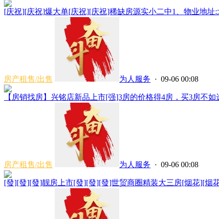
[庆祝][庆祝]爆大单[庆祝][庆祝]稀缺房源实小二中1、物业地址:
房产租售/出售
为人服务
· 09-06 00:08
【房销找房】兴铭店新品上市[强]3房的价格得4房，买3房不如选3
房产租售/出售
为人服务
· 09-06 00:08
[發][發][發]靓房上市[發][發][發]世贸商圈精装大三房[烟花][烟花]