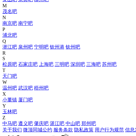
M
茂名吧
N
南京吧
南宁吧
P
浦北吧
Q
潜江吧
泉州吧
宁明吧
钦州港
钦州吧
R
S
松原吧
石家庄吧
上海吧
三明吧
深圳吧
三海吧
苏州吧
T
天门吧
W
温州吧
武汉吧
梧州吧
X
小董镇
厦门吧
Y
玉林吧
Z
中马吧
遵义吧
肇庆吧
湛江吧
中山吧
郑州吧
关于我们
微顶同城公约
服务条款
隐私政策
用户行为规范
信息