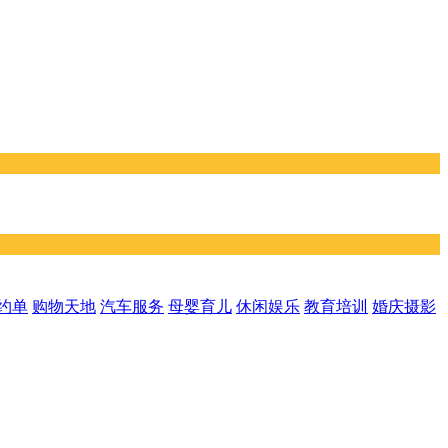
约单
购物天地
汽车服务
母婴育儿
休闲娱乐
教育培训
婚庆摄影