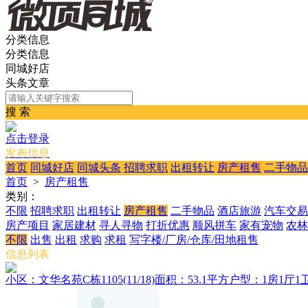
分类信息
分类信息
同城好店
头条文章
搜 索
点击登录
发布信息
首页
同城好店
同城头条
招聘求职
出租转让
房产租售
二手物品
首页
>
房产租售
类别：
不限
招聘求职
出租转让
房产租售
二手物品
酒店旅游
汽车交易
房产项目
家居建材
寻人寻物
打折优惠
顺风拼车
家有宠物
农林
不限
出售
出租
求购
求租
写字楼/厂房/仓库/田地租售
信息列表
小区：文华名苑C栋1105(11/18)面积：53.1平方户型：1房1厅1