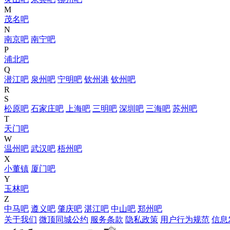
M
茂名吧
N
南京吧
南宁吧
P
浦北吧
Q
潜江吧
泉州吧
宁明吧
钦州港
钦州吧
R
S
松原吧
石家庄吧
上海吧
三明吧
深圳吧
三海吧
苏州吧
T
天门吧
W
温州吧
武汉吧
梧州吧
X
小董镇
厦门吧
Y
玉林吧
Z
中马吧
遵义吧
肇庆吧
湛江吧
中山吧
郑州吧
关于我们
微顶同城公约
服务条款
隐私政策
用户行为规范
信息