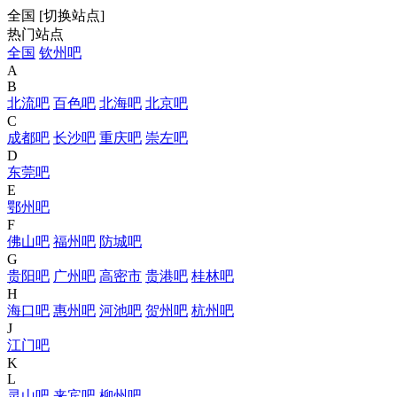
全国
[
切换站点
]
热门站点
全国
钦州吧
A
B
北流吧
百色吧
北海吧
北京吧
C
成都吧
长沙吧
重庆吧
崇左吧
D
东莞吧
E
鄂州吧
F
佛山吧
福州吧
防城吧
G
贵阳吧
广州吧
高密市
贵港吧
桂林吧
H
海口吧
惠州吧
河池吧
贺州吧
杭州吧
J
江门吧
K
L
灵山吧
来宾吧
柳州吧