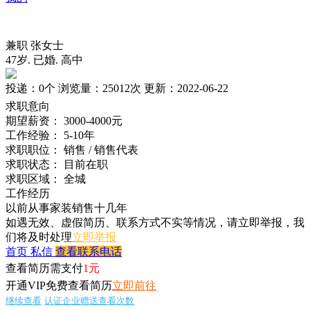
兼职
张女士
47岁
.
已婚
.
高中
投递：
0个
浏览量：
25012次
更新：
2022-06-22
求职意向
期望薪资：
3000-4000元
工作经验：
5-10年
求职职位：
销售 / 销售代表
求职状态：
目前在职
求职区域：
全城
工作经历
以前从事家装销售十几年
如遇无效、虚假简历、联系方式不实等情况，请立即举报，我
们将及时处理
立即举报
首页
私信
查看联系电话
查看简历需支付
1元
开通VIP免费查看简历
立即前往
继续查看
认证企业赠送查看次数