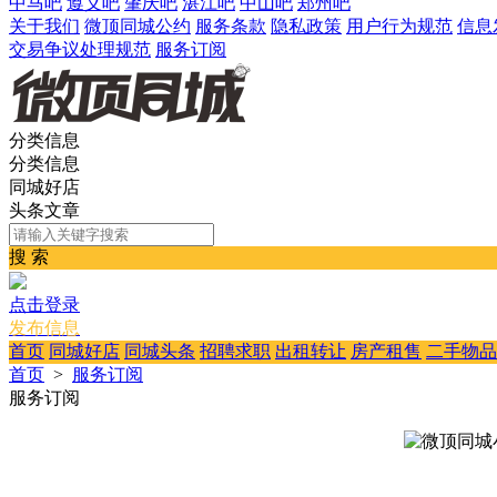
中马吧
遵义吧
肇庆吧
湛江吧
中山吧
郑州吧
关于我们
微顶同城公约
服务条款
隐私政策
用户行为规范
信息
交易争议处理规范
服务订阅
分类信息
分类信息
同城好店
头条文章
搜 索
点击登录
发布信息
首页
同城好店
同城头条
招聘求职
出租转让
房产租售
二手物品
首页
>
服务订阅
服务订阅