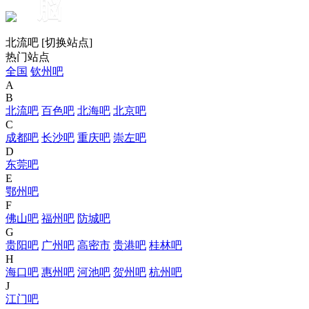
脳
北流吧
[
切换站点
]
热门站点
全国
钦州吧
A
B
北流吧
百色吧
北海吧
北京吧
C
成都吧
长沙吧
重庆吧
崇左吧
D
东莞吧
E
鄂州吧
F
佛山吧
福州吧
防城吧
G
贵阳吧
广州吧
高密市
贵港吧
桂林吧
H
海口吧
惠州吧
河池吧
贺州吧
杭州吧
J
江门吧