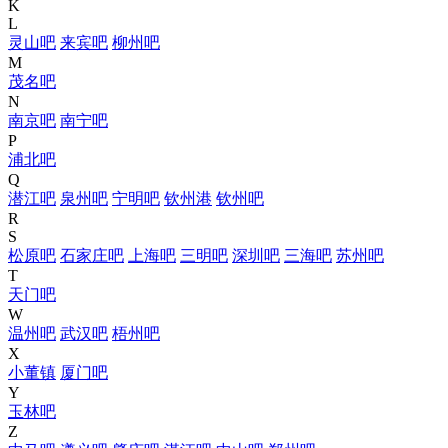
K
L
灵山吧
来宾吧
柳州吧
M
茂名吧
N
南京吧
南宁吧
P
浦北吧
Q
潜江吧
泉州吧
宁明吧
钦州港
钦州吧
R
S
松原吧
石家庄吧
上海吧
三明吧
深圳吧
三海吧
苏州吧
T
天门吧
W
温州吧
武汉吧
梧州吧
X
小董镇
厦门吧
Y
玉林吧
Z